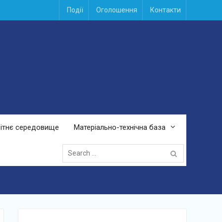
Події
Оголошення
Контакти
вітнє середовище
Матеріально-технічна база
Search
for: