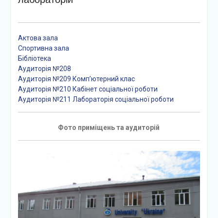
Викладачі Полтавського
інституту економіки і
права та Полтавського
Актова зала
фахового коледжу
Спортивна зала
отримали сертифікати про
Бібліотека
підвищення кваліфікації
Аудиторія №208
за програмою
Аудиторія №209 Комп’ютерний клас
«Професійний розвиток
Аудиторія №210 Кабінет соціальної роботи
педагога в умовах
Аудиторія №211 Лабораторія соціальної роботи
освітніх трансформацій»
Фото приміщень та аудиторій