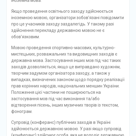
іноземна мова.
Якщо проведення освітнього заходу здійснюється
іноземною мовою, організатори зобов’язані повідомити
про це учасників заходу заздалегідь. У такому разі
здійснення перекладу державною мовою не є
обов’язковим.
Мовою проведення спортивно-масових, культурно-
мистецьких, розважальних та видовищних заходів є
державна мова. Застосування інших мов під час таких
заходів дозволяється, якщо це виправдано художнім,
творчим задумом організатора заходу, а також у
випадках, визначених законом щодо порядку реалізації
прав корінних народів, національних меншин України.
Положення цієї частини не поширюються на
застосування мов під час виконання та/або
відтворення пісень, інших музичних творів із текстом,
фонограм.
Супровід (конферанс) публічних заходів в Україні
здійснюється державною мовою. У разі якщо супровід
(конферанс) здійснює особа, яка не володіє державною