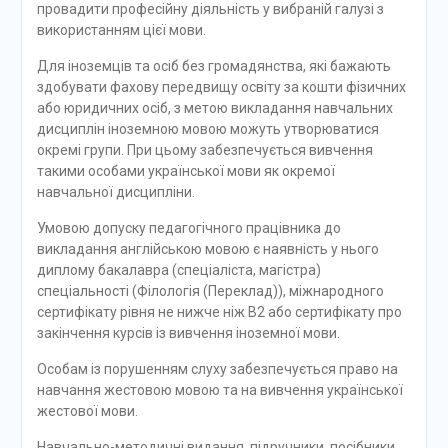
провадити професійну діяльність у вибраній галузі з
використанням цієї мови.
Для іноземців та осіб без громадянства, які бажають
здобувати фахову передвищу освіту за кошти фізичних
або юридичних осіб, з метою викладання навчальних
дисциплін іноземною мовою можуть утворюватися
окремі групи. При цьому забезпечується вивчення
такими особами української мови як окремої
навчальної дисципліни.
Умовою допуску педагогічного працівника до
викладання англійською мовою є наявність у нього
диплому бакалавра (спеціаліста, магістра)
спеціальності (Філологія (Переклад)), міжнародного
сертифікату рівня не нижче ніж В2 або сертифікату про
закінчення курсів із вивчення іноземної мови.
Особам із порушенням слуху забезпечується право на
навчання жестовою мовою та на вивчення української
жестової мови.
Навчально-методичні видання, підручники, посібники,