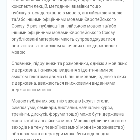
конспекти лекцій, методичні вказівки тощо
публікуються державною мовою, англійською мовою
та/або іншими офіційними мовами Європейського
Союзу. У разі публікації англійською мовою та/або
іншими офіційними мовами Європейського Союзу
опубліковані матеріали мають супроводжуватися
анотацією та переліком ключових слів державною
мовою.
Словники, підручники та розмовники, однією з мов яких
є державна, і книжкові видання з ідентичними за
змістом текстами двома і більше мовами, однією з яких
є державна, вважаються книжковими виданнями
державною мовою.
Мовою публічних освітніх заходів (круглі столи,
симпозіуми, семінари, виставки, навчальні курси,
тренінги, дискусії, форуми тощо) може бути державна
мова та/або англійська мова. Мовою публічних освітніх
заходів на тему певної іноземної мови (мовознавство)
або іноземної літератури може бути відповідна