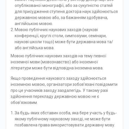
опублікованої монографії, або за сукупністю статей
для присудження ступеня доктора наук здійснюється
державною мовою або, за бажанням здобувача,
англійською мовою.
Мовою публічних наукових заходів (наукові
конференції, круглі столи, симпозіуми, семінари,
наукові школи тощо) може бути державна мова та/
або англійська мова.
Мовою публічних наукових заходів на тему певної
іноземної мови (мовознавство) або іноземної
літератури може бути відповідна іноземна мова.
Якщо проведення наукового заходу здійснюється
іноземною мовою, організатори зобов’язані повідомити
про це учасників заходу заздалегідь. У такому разі
здійснення перекладу державною мовою не є
обов’язковим.
За будь-яких обставин особа, яка бере участь у будь-
якому публічному науковому заході, не може бути
позбавлена права використовувати державну мову.