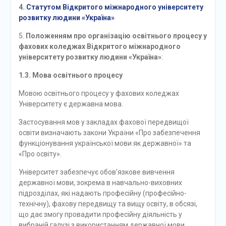
4.
Статутом Відкритого міжнародного університету
розвитку людини «Україна»
5.
Положенням про організацію освітнього процесу у
фахових коледжах Відкритого міжнародного
університету розвитку людини «Україна»
:
1.3. Мова освітнього процесу
Мовою освітнього процесу у фахових коледжах
Університету є державна мова.
Застосування мов у закладах фахової передвищої
освіти визначають закони України «Про забезпечення
функціонування української мови як державної» та
«Про освіту».
Університет забезпечує обов’язкове вивчення
державної мови, зокрема в навчально-виховних
підрозділах, які надають професійну (професійно-
технічну), фахову передвищу та вищу освіту, в обсязі,
що дає змогу провадити професійну діяльність у
вибраній галузі з використанням державної мови.