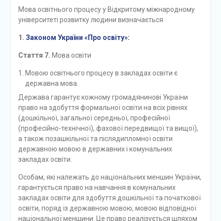
академією неперервної
Мова освітнього процесу у Відкритому міжнародному
освіти ім. М. В.
університеті розвитку людини визначається
Остроградського
1.
Законом України «Про освіту»:
Здобувачка освіти
Полтавського фахового
Стаття 7.
Мова освіти
коледжу Катерина Лугова
відзначена Почесною
Мовою освітнього процесу в закладах освіти є
Грамотою Виконавчого
державна мова.
комітету Полтавської
Держава гарантує кожному громадянинові України
міської ради
право на здобуття формальної освіти на всіх рівнях
(дошкільної, загальної середньої, професійної
(професійно-технічної), фахової передвищої та вищої),
а також позашкільної та післядипломної освіти
державною мовою в державних і комунальних
закладах освіти.
Особам, які належать до національних меншин України,
гарантується право на навчання в комунальних
закладах освіти для здобуття дошкільної та початкової
освіти, поряд із державною мовою, мовою відповідної
національної меншини. Це право реалізується шляхом