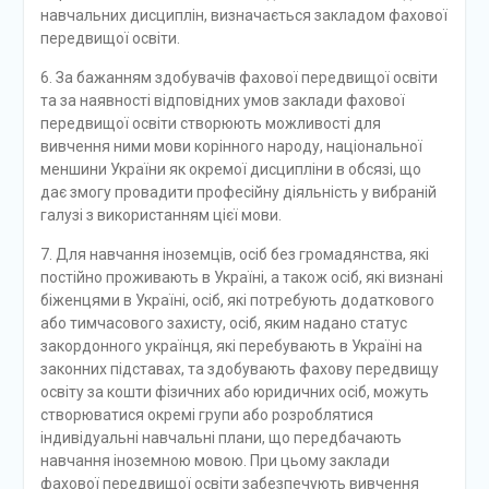
навчальних дисциплін, визначається закладом фахової
передвищої освіти.
6. За бажанням здобувачів фахової передвищої освіти
та за наявності відповідних умов заклади фахової
передвищої освіти створюють можливості для
вивчення ними мови корінного народу, національної
меншини України як окремої дисципліни в обсязі, що
дає змогу провадити професійну діяльність у вибраній
галузі з використанням цієї мови.
7. Для навчання іноземців, осіб без громадянства, які
постійно проживають в Україні, а також осіб, які визнані
біженцями в Україні, осіб, які потребують додаткового
або тимчасового захисту, осіб, яким надано статус
закордонного українця, які перебувають в Україні на
законних підставах, та здобувають фахову передвищу
освіту за кошти фізичних або юридичних осіб, можуть
створюватися окремі групи або розроблятися
індивідуальні навчальні плани, що передбачають
навчання іноземною мовою. При цьому заклади
фахової передвищої освіти забезпечують вивчення