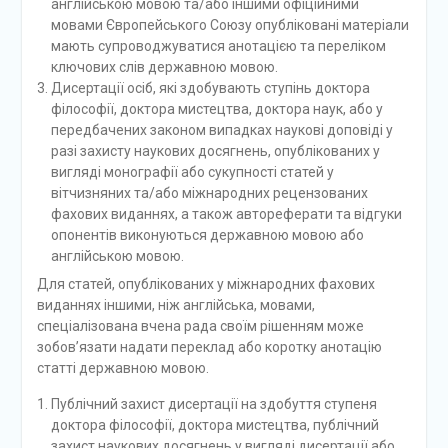
англійською мовою та/або іншими офіційними
мовами Європейського Союзу опубліковані матеріали
мають супроводжуватися анотацією та переліком
ключових слів державною мовою.
Дисертації осіб, які здобувають ступінь доктора
філософії, доктора мистецтва, доктора наук, або у
передбачених законом випадках наукові доповіді у
разі захисту наукових досягнень, опублікованих у
вигляді монографії або сукупності статей у
вітчизняних та/або міжнародних рецензованих
фахових виданнях, а також автореферати та відгуки
опонентів виконуються державною мовою або
англійською мовою.
Для статей, опублікованих у міжнародних фахових
виданнях іншими, ніж англійська, мовами,
спеціалізована вчена рада своїм рішенням може
зобов’язати надати переклад або коротку анотацію
статті державною мовою.
Публічний захист дисертації на здобуття ступеня
доктора філософії, доктора мистецтва, публічний
захист наукових досягнень у вигляді дисертації або