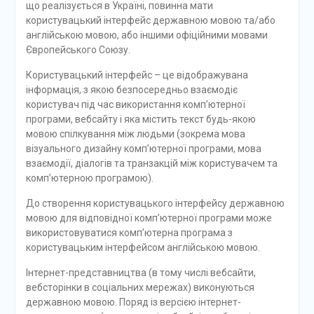
що реалізується в Україні, повинна мати
користувацький інтерфейс державною мовою та/або
англійською мовою, або іншими офіційними мовами
Європейського Союзу.
Користувацький інтерфейс – це відображувана
інформація, з якою безпосередньо взаємодіє
користувач під час використання комп’ютерної
програми, вебсайту і яка містить текст будь-якою
мовою спілкування між людьми (зокрема мова
візуального дизайну комп’ютерної програми, мова
взаємодії, діалогів та транзакцій між користувачем та
комп’ютерною програмою).
До створення користувацького інтерфейсу державною
мовою для відповідної комп’ютерної програми може
використовуватися комп’ютерна програма з
користувацьким інтерфейсом англійською мовою.
Інтернет-представництва (в тому числі вебсайти,
вебсторінки в соціальних мережах) виконуються
державною мовою. Поряд із версією інтернет-