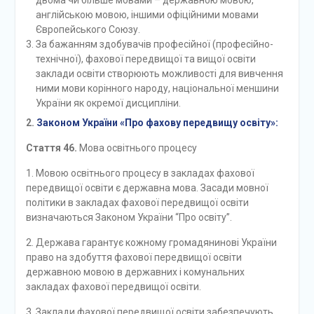
двома чи більше мовами – державною мовою,
англійською мовою, іншими офіційними мовами
Європейського Союзу.
За бажанням здобувачів професійної (професійно-
технічної), фахової передвищої та вищої освіти
заклади освіти створюють можливості для вивчення
ними мови корінного народу, національної меншини
України як окремої дисципліни.
2.
Законом України «Про фахову передвищу освіту»:
Стаття 46.
Мова освітнього процесу
1. Мовою освітнього процесу в закладах фахової
передвищої освіти є державна мова. Засади мовної
політики в закладах фахової передвищої освіти
визначаються Законом України “Про освіту”.
2. Держава гарантує кожному громадянинові України
право на здобуття фахової передвищої освіти
державною мовою в державних і комунальних
закладах фахової передвищої освіти.
3. Заклади фахової передвищої освіти забезпечують