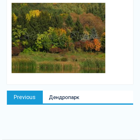
випуск науково-
методичного журналу
«Постметодика» в межах
співпраці Полтавського
навчально-наукового
комплексу Університету
«Україна» та Полтавської
академією неперервної
освіти ім. М. В.
Остроградського
Навігація
Previous
Previous
Дендропарк
записів
post: